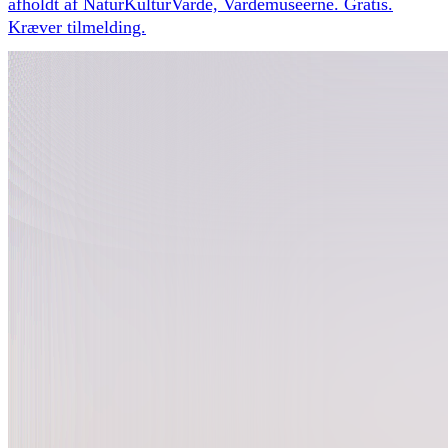
afholdt af NaturKulturVarde, Vardemuseerne. Gratis.
Kræver tilmelding.