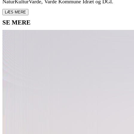
NaturKulturVarde, Varde Kommune Idræt og DGI.
LÆS MERE
SE MERE