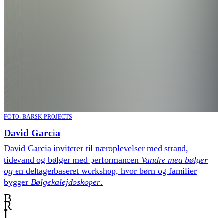
FOTO: BARSK PROJECTS
David Garcia
David Garcia inviterer til næroplevelser med strand,
tidevand og bølger med performancen
Vandre med bølger
og
en deltagerbaseret workshop, hvor børn og familier
bygger
Bølgekalejdoskoper
.
B
R
I