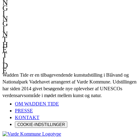
N
G
I
N
G
I
N
T
H
E
T
I
D
E
Wadden Tide er en tilbagevendende kunstudstilling i Blåvand og
Nationalpark Vadehavet arrangeret af Varde Kommune. Udstillingen
har siden 2014 givet besøgende nye oplevelser af UNESCOs
verdensarvsområde i mødet mellem kunst og natur.
OM WADDEN TIDE
PRESSE
KONTAKT
COOKIE-INDSTILLINGER