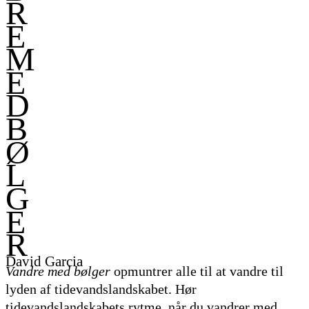
R
E
M
E
D
B
Ø
L
G
E
R
David Garcia
Vandre med bølger
opmuntrer alle til at vandre til
lyden af tidevandslandskabet. Hør
tidevandslandskabets rytme, når du vandrer med