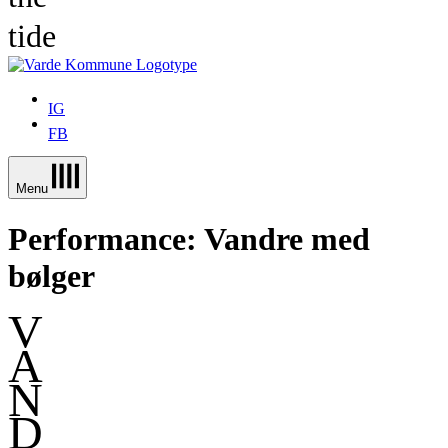
t
i
d
e
IG
FB
Menu
Performance: Vandre med
bølger
V
A
N
D