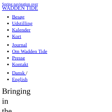
Spring navigation over
WADDEN TIDE
Besøg
Udstilling
Kalender
Kort
Journal
Om Wadden Tide
Presse
Kontakt
Dansk
/
English
B
r
i
n
g
i
n
g
i
n
t
h
e