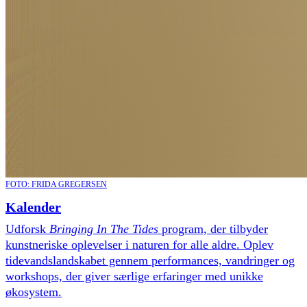
FOTO: FRIDA GREGERSEN
Kalender
Udforsk
Bringing In The Tides
program, der tilbyder
kunstneriske oplevelser i naturen for alle aldre. Oplev
tidevandslandskabet gennem performances, vandringer og
workshops, der giver særlige erfaringer med unikke
økosystem.